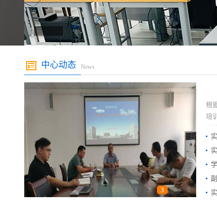
中心动态
News
​
培
实
学
副
1
2
3
4
5